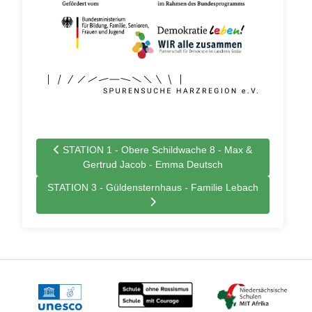
Vorheriger Beitrag: STATION 1 - Obere Schildwache 8 - 
STATION 1 - Obere Schildwache 8 - Max &
Gertrud Jacob - Emma Deutsch
Nächster Beitrag: STATION 3 - Güldensternhaus - Familie 
STATION 3 - Güldensternhaus - Familie Lebach