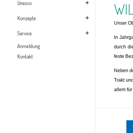
Unesco
WI
Konzepte
Unser Ob
Service
In Jahrg
Anmeldung
durch di
Kontakt
feste Be
Neben de
Trakt un
allem für