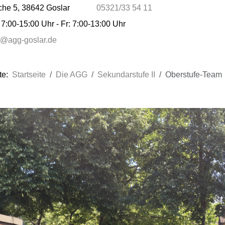
che 5, 38642 Goslar
05321/33 54 11
7:00-15:00 Uhr - Fr: 7:00-13:00 Uhr
at@agg-goslar.de
ite:
Startseite
Die AGG
Sekundarstufe II
Oberstufe-Team