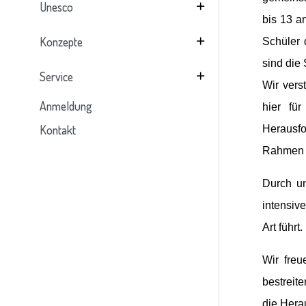
Unesco
bis 13 a
Konzepte
Schüler 
sind die 
Service
Wir vers
Anmeldung
hier fü
Kontakt
Herausfo
Rahmen d
Durch un
intensiv
Art führt.
Wir fre
bestreit
die Hera