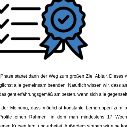
-Phase startet dann der Weg zum großen Ziel Abitur. Dieses 
lichst alle gemeinsam beenden. Natürlich wissen wir, dass am
das geht erfahrungsgemäß am besten, wenn sich alle gegenseiti
 der Meinung, dass möglichst konstante Lerngruppen zum b
Profile einen Rahmen, in dem man mindestens 17 Woch
men Kursen lernt und arbeitet. Außerdem streben wir eine ko