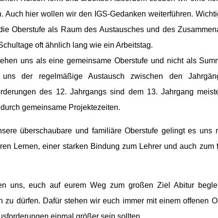
n. Auch hier wollen wir den IGS-Gedanken weiterführen. Wicht
die Oberstufe als Raum des Austausches und des Zusammenarbe
Schultage oft ähnlich lang wie ein Arbeitstag.
tehen uns als eine gemeinsame Oberstufe und nicht als Summ
r uns der regelmäßige Austausch zwischen den Jahrgä
rderungen des 12. Jahrgangs sind dem 13. Jahrgang meisten
urch gemeinsame Projektezeiten.
sere überschaubare und familiäre Oberstufe gelingt es uns 
eren Lernen, einer starken Bindung zum Lehrer und auch zum 
uen uns, euch auf eurem Weg zum großen Ziel Abitur begl
en zu dürfen. Dafür stehen wir euch immer mit einem offenen 
usforderungen einmal größer sein sollten.