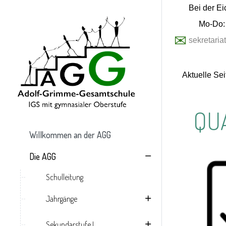
Bei der Ei
Mo-Do: 
✉
sekretari
Aktuelle Se
QU
Willkommen an der AGG
Die AGG
Schulleitung
Jahrgänge
Sekundarstufe I