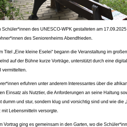
 Schüler*innen des UNESCO-WPK gestalteten am 17.09.2025 e
hner*innen des Seniorenheims Abendfrieden.
m Titel „Eine kleine Eselei“ begann die Veranstaltung im großen 
nd auf der Bühne kurze Vorträge, unterstützt durch eine digital
 vermittelten.
rer*innen erfuhren unter anderem Interessantes über die afrik
igen Einsatz als Nutztier, die Anforderungen an seine Haltung s
ht dumm und stur, sondern klug und vorsichtig sind und wie die 
 mit Lebensmitteln versorgte.
 Vortrag ging es gemeinsam in den Garten, wo die Schüler*inne