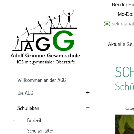
Bei der Ei
Mo-Do: 
✉
sekretari
Aktuelle Se
SC
Willkommen an der AGG
Schü
Die AGG
Schulleben
Kate
Brotzeit
Schulsanitäter