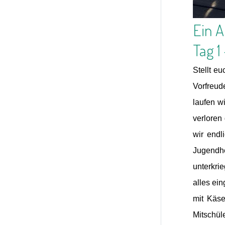
Ein A
Tag 1
Stellt e
Vorfreud
laufen w
verloren
wir endl
Jugendhe
unterkri
alles ei
mit Käs
Mitschül