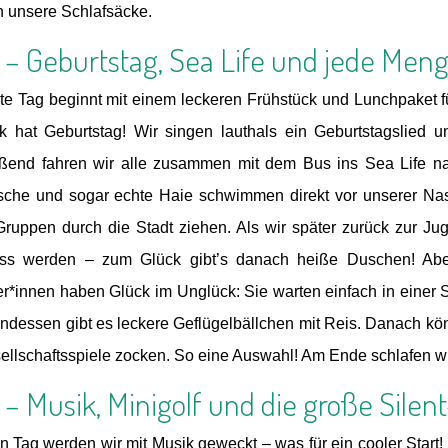
in unsere Schlafsäcke.
 – Geburtstag, Sea Life und jede Me
te Tag beginnt mit einem leckeren Frühstück und Lunchpaket 
 hat Geburtstag! Wir singen lauthals ein Geburtstagslied
ßend fahren wir alle zusammen mit dem Bus ins Sea Life nac
sche und sogar echte Haie schwimmen direkt vor unserer N
Gruppen durch die Stadt ziehen. Als wir später zurück zur Ju
nass werden – zum Glück gibt’s danach heiße Duschen! A
er*innen haben Glück im Unglück: Sie warten einfach in einer St
dessen gibt es leckere Geflügelbällchen mit Reis. Danach könn
ellschaftsspiele zocken. So eine Auswahl! Am Ende schlafen wir
 – Musik, Minigolf und die große Silen
en Tag werden wir mit Musik geweckt – was für ein cooler Start