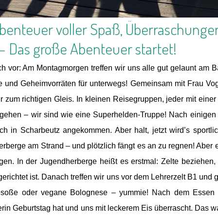
benteuer voller Spaß, Überraschunge
 – Das große Abenteuer startet!
uch vor: Am Montagmorgen treffen wir uns alle gut gelaunt am 
e und Geheimvorräten für unterwegs! Gemeinsam mit Frau Vog
ir zum richtigen Gleis. In kleinen Reisegruppen, jeder mit eine
 gehen – wir sind wie eine Superhelden-Truppe! Nach einige
ich in Scharbeutz angekommen. Aber halt, jetzt wird’s sportl
rberge am Strand – und plötzlich fängt es an zu regnen! Aber e
egen. In der Jugendherberge heißt es erstmal: Zelte beziehen,
ngerichtet ist. Danach treffen wir uns vor dem Lehrerzelt B1 
esoße oder vegane Bolognese – yummie! Nach dem Essen m
erin Geburtstag hat und uns mit leckerem Eis überrascht. Das wa