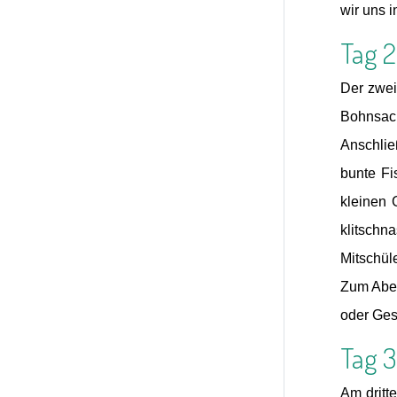
wir uns 
Tag 2
Der zwei
Bohnsack
Anschlie
bunte Fi
kleinen 
klitsch
Mitschül
Zum Aben
oder Ges
Tag 3
Am dritt