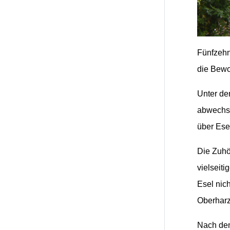
Fünfzehn
die Bewo
Unter de
abwechsel
über Esel
Die Zuhö
vielseit
Esel nic
Oberharz
Nach dem