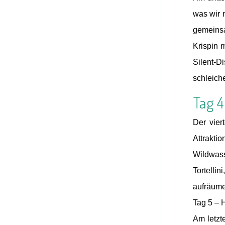
was wir 
gemeinsa
Krispin m
Silent-D
schleich
Tag 
Der vier
Attrakti
Wildwass
Tortelli
aufräum
Tag 5 – 
Am letzt