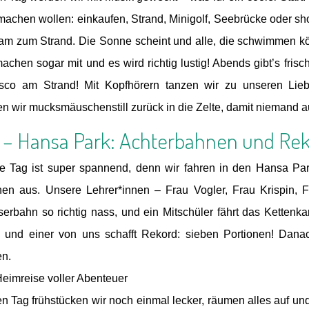
machen wollen: einkaufen, Strand, Minigolf, Seebrücke oder s
m zum Strand. Die Sonne scheint und alle, die schwimmen kö
achen sogar mit und es wird richtig lustig! Abends gibt’s frisch
isco am Strand! Mit Kopfhörern tanzen wir zu unseren Lie
en wir mucksmäuschenstill zurück in die Zelte, damit niemand a
4 – Hansa Park: Achterbahnen und Re
te Tag ist super spannend, denn wir fahren in den Hansa Par
onen aus. Unsere Lehrer*innen – Frau Vogler, Frau Krispin
erbahn so richtig nass, und ein Mitschüler fährt das Kettenk
ni, und einer von uns schafft Rekord: sieben Portionen! Dan
en.
Heimreise voller Abenteuer
en Tag frühstücken wir noch einmal lecker, räumen alles auf u